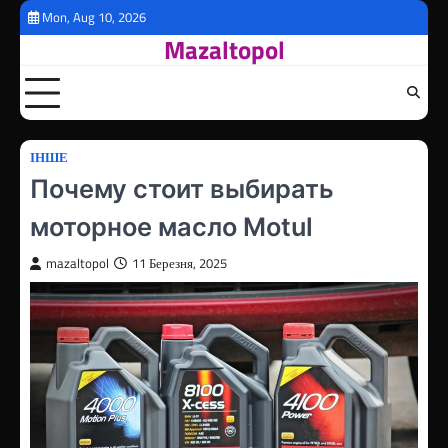
Перейти
Mon, Aug 10, 2026
до
Mazaltopol
вмісту
ІНШЕ
Почему стоит выбирать
моторное масло Motul
mazaltopol
11 Березня, 2025