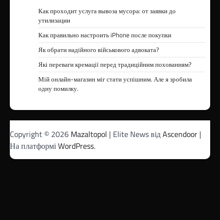
Как проходит услуга вывоза мусора: от заявки до
утилизации
Как правильно настроить iPhone после покупки
Як обрати надійного військового адвоката?
Які переваги кремації перед традиційним похованням?
Мій онлайн-магазин міг стати успішним. Але я зробила
одну помилку.
Copyright © 2026
Mazaltopol
| Elite News від
Ascendoor
|
На платформі
WordPress
.