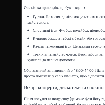
Ось кілька прикладів, що буває вдень:
Гуртки. Це місця, де діти можуть займатися 
майстерність.
Спортивні ігри. Футбол, волейбол, піонербо
Купання. Якщо в таборі є басейн або він ро
Квести та командні ігри. Це завжди весело, а
Тренінги та майстер-класи. Деякі табори запр
кулінарії до першої допомоги.
Обід зазвичай запланований о 13:00-14:00. Після 
просто полежати у своїх кімнатах, щоб відпочити 
Вечір: концерти, дискотеки та спокій
Після полудня та полуденку (це може бути йогурт,
вечірній час в таборі особливий, бо це не просто 