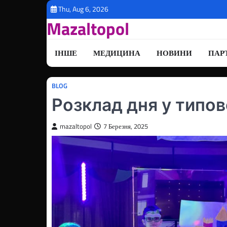
Перейти
Thu, Aug 6, 2026
до
Mazaltopol
вмісту
ІНШЕ
МЕДИЦИНА
НОВИНИ
ПАР
BLOG
Розклад дня у типо
mazaltopol
7 Березня, 2025