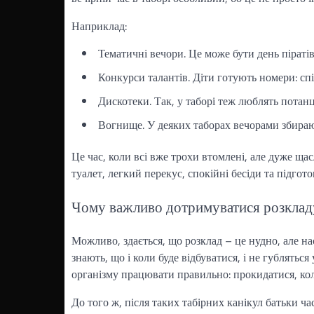
Наприклад:
Тематичні вечори. Це може бути день піратів
Конкурси талантів. Діти готують номери: сп
Дискотеки. Так, у таборі теж люблять потан
Вогнище. У деяких таборах вечорами збирають
Це час, коли всі вже трохи втомлені, але дуже ща
туалет, легкий перекус, спокійні бесіди та підгот
Чому важливо дотримуватися розклад
Можливо, здається, що розклад – це нудно, але на
знають, що і коли буде відбуватися, і не гублятьс
організму працювати правильно: прокидатися, коли
До того ж, після таких табірних канікул батьки ч