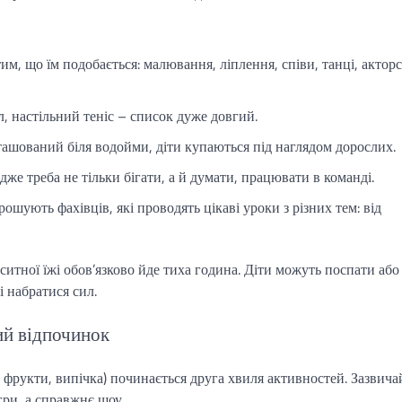
тим, що їм подобається: малювання, ліплення, співи, танці, актор
л, настільний теніс – список дуже довгий.
зташований біля водойми, діти купаються під наглядом дорослих.
дже треба не тільки бігати, а й думати, працювати в команді.
ошують фахівців, які проводять цікаві уроки з різних тем: від
ситної їжі обов’язково йде тиха година. Діти можуть поспати або
і набратися сил.
ний відпочинок
 фрукти, випічка) починається друга хвиля активностей. Зазвича
ігри, а справжнє шоу.