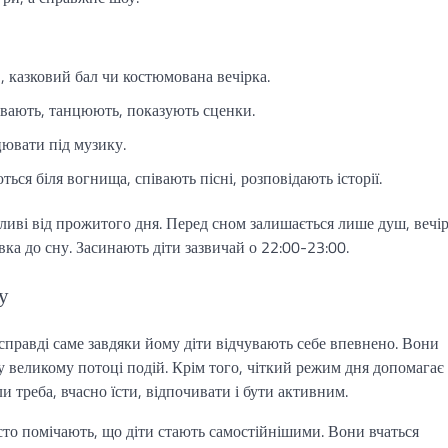
, казковий бал чи костюмована вечірка.
івають, танцюють, показують сценки.
цювати під музику.
ся біля вогнища, співають пісні, розповідають історії.
сливі від прожитого дня. Перед сном залишається лише душ, вечі
овка до сну. Засинають діти зазвичай о 22:00-23:00.
у
справді саме завдяки йому діти відчувають себе впевнено. Вони
я у великому потоці подій. Крім того, чіткий режим дня допомагає
 треба, вчасно їсти, відпочивати і бути активним.
асто помічають, що діти стають самостійнішими. Вони вчаться