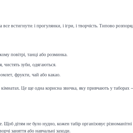
 все встигнути: і прогулянки, і ігри, і творчість. Типово розпоря
жому повітрі, танці або розминка.
, чистять зуби, одягаються.
омлет, фрукти, чай або какао.
 кімнатах. Це ще одна корисна звичка, яку привчають у таборах 
 Щоб дітям не було нудно, кожен табір організовує різноманітні
орчі заняття або навчальні заходи.