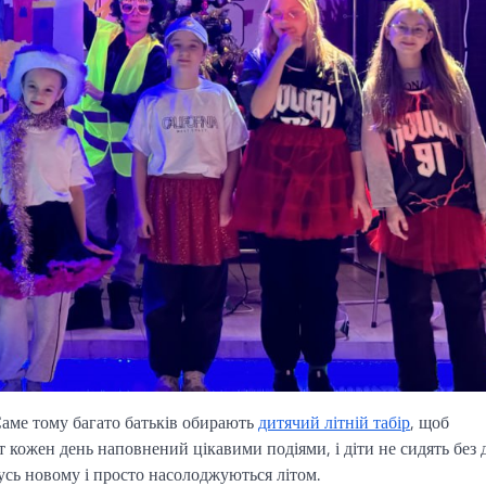
 Саме тому багато батьків обирають
дитячий літній табір
, щоб
 кожен день наповнений цікавими подіями, і діти не сидять без д
усь новому і просто насолоджуються літом.