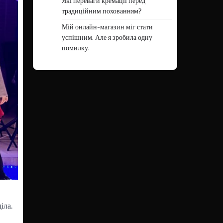
Які переваги кремації перед
традиційним похованням?
Мій онлайн-магазин міг стати
успішним. Але я зробила одну
помилку.
іла.