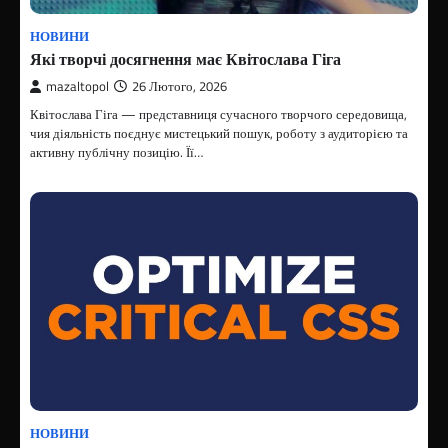
НОВИНИ
Які творчі досягнення має Квітослава Гіга
mazaltopol
26 Лютого, 2026
Квітослава Гіга — представниця сучасного творчого середовища,
чия діяльність поєднує мистецький пошук, роботу з аудиторією та
активну публічну позицію. Її…
НОВИНИ