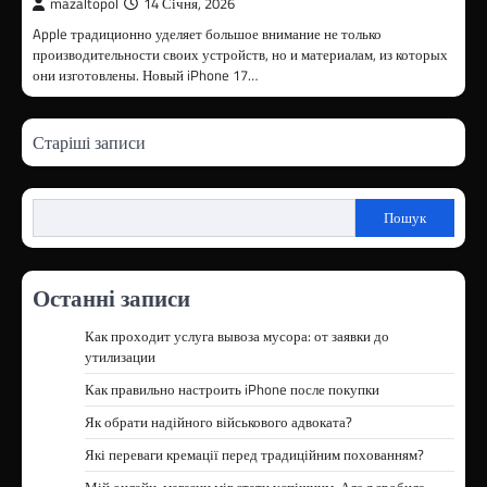
mazaltopol
14 Січня, 2026
Apple традиционно уделяет большое внимание не только
производительности своих устройств, но и материалам, из которых
они изготовлены. Новый iPhone 17…
Навігація
Старіші записи
записів
Пошук
Останні записи
Как проходит услуга вывоза мусора: от заявки до
утилизации
Как правильно настроить iPhone после покупки
Як обрати надійного військового адвоката?
Які переваги кремації перед традиційним похованням?
Мій онлайн-магазин міг стати успішним. Але я зробила