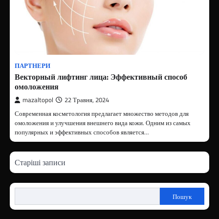
ПАРТНЕРИ
Векторный лифтинг лица: Эффективный способ
омоложения
mazaltopol
22 Травня, 2024
Современная косметология предлагает множество методов для
омоложения и улучшения внешнего вида кожи. Одним из самых
популярных и эффективных способов является…
Навігація
Старіші записи
записів
Пошук