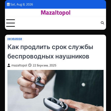
Перейти
Sat, Aug 8, 2026
до
Mazaltopol
вмісту
НОВИНИ
Как продлить срок службы
беспроводных наушников
mazaltopol
22 Березня, 2025