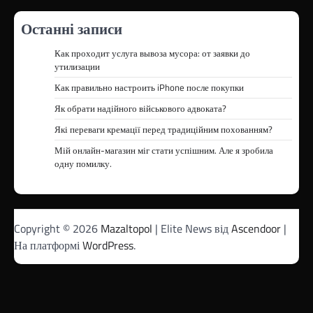
Останні записи
Как проходит услуга вывоза мусора: от заявки до
утилизации
Как правильно настроить iPhone после покупки
Як обрати надійного військового адвоката?
Які переваги кремації перед традиційним похованням?
Мій онлайн-магазин міг стати успішним. Але я зробила
одну помилку.
Copyright © 2026
Mazaltopol
| Elite News від
Ascendoor
|
На платформі
WordPress
.