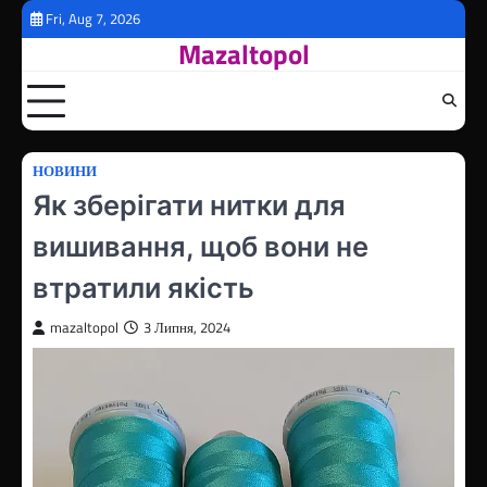
Перейти
Fri, Aug 7, 2026
до
Mazaltopol
вмісту
НОВИНИ
Як зберігати нитки для
вишивання, щоб вони не
втратили якість
mazaltopol
3 Липня, 2024