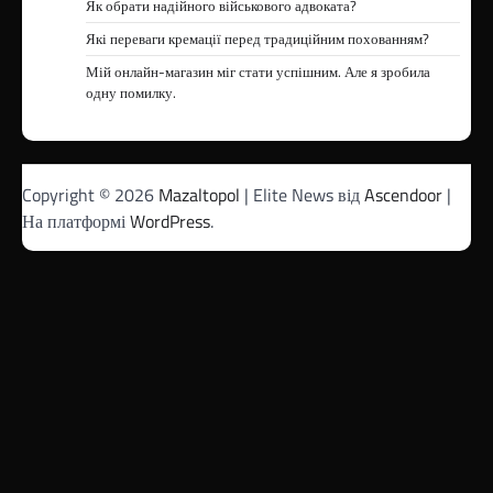
Як обрати надійного військового адвоката?
Які переваги кремації перед традиційним похованням?
Мій онлайн-магазин міг стати успішним. Але я зробила
одну помилку.
Copyright © 2026
Mazaltopol
| Elite News від
Ascendoor
|
На платформі
WordPress
.