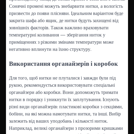
Сонячні промені можуть знебарвити нитки, а вологість
призвести до появи плісняви. Ідеальним варіантом буде
закрита шафа або ящик, де нитки будуть захищені від
зовнішніх факторів. Також важливо враховувати
температурні коливання — зберігання ниток у
приміщеннях з різкими змінами температури може
негативно вплинути на їхню структуру.
Використання органайзерів і коробок
Для того, щоб нитки не плуталися і завжди були під
рукою, рекомендується використовувати спеціальні
органайзери або коробки. Вони допоможуть тримати
нитки в порядку і уникнути їх заплутування. Існують
різні види органайзерів: пластикові коробки з секціями,
бобіни, на які можна намотувати нитки, та інші. Вибір
залежить від ваших уподобань і кількості ниток.
Наприклад, великі органайзери з прозорими кришками