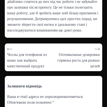
дбайливо ставтеся до них під час роботи і не забувайте
про залишки після проекту. Це не тільки полегшить
вашу роботу, але й зробить ваше хобі більш приємним і
результативним. Дотримуючись цих простих порад, ви
зможете зберегти свої нитки в ідеальному стані і
насолоджуватися вишиванням ще довгі роки.
Навігація
⟵
⟶
записів
Чехлы для телефонов из
Оптимальные дозировки
кожи: как выбрать
гормона роста для разных
качественный продукт
целей
Залишити відповідь
Ваша e-mail адреса не оприлюднюватиметься.
Обов’язкові поля позначені
*