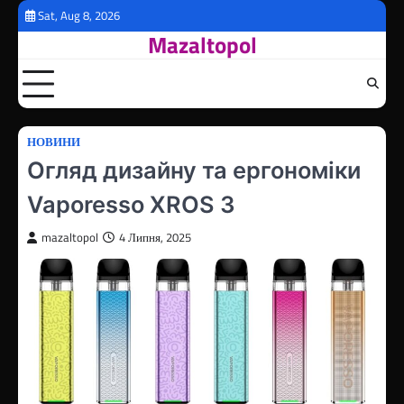
Перейти
Sat, Aug 8, 2026
до
Mazaltopol
вмісту
НОВИНИ
Огляд дизайну та ергономіки
Vaporesso XROS 3
mazaltopol
4 Липня, 2025