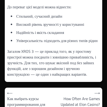
До переваг цієї моделі можна віднести:
Стильний, сучасний дизайн
Високий рівень зручності у користуванні
Надійність і якість складання
Універсальність: підходить для різних типів рідин
Загалом XROS 3 — це приклад того, як у простому
пристрої можна поєднати і зовнішню привабливість, і
зручність. Для тих, хто шукає якісний под без зайвих
функцій, але з хорошим дизайном і зручною
конструкцією — це один з найкращих варіантів.
Навігація
⟵
⟶
записів
Как выбрать курсы
How Often Are Games
программирования для
Updated at Elon Casino?