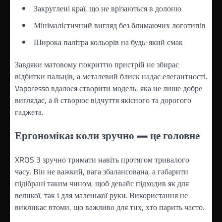
Закруглені краї, що не врізаються в долоню
Мінімалістичний вигляд без блимаючих логотипів
Широка палітра кольорів на будь-який смак
Завдяки матовому покриттю пристрій не збирає
відбитки пальців, а металевий блиск надає елегантності.
Vaporesso вдалося створити модель, яка не лише добре
виглядає, а й створює відчуття якісного та дорогого
гаджета.
Ергономіка: коли зручно — це головне
XROS 3 зручно тримати навіть протягом тривалого
часу. Він не важкий, вага збалансована, а габарити
підібрані таким чином, щоб девайс підходив як для
великої, так і для маленької руки. Використання не
викликає втоми, що важливо для тих, хто парить часто.