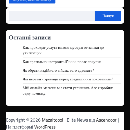
Пошук
Останні записи
Как проходит услуга вывоза мусора: от заявки до
утилизации
Как правильно настроить iPhone после покупки
Як обрати надійного військового адвоката?
Які переваги кремації перед традиційним похованням?
Мій онлайн-магазин міг стати успішним. Але я зробила
одну помилку.
Copyright © 2026
Mazaltopol
| Elite News від
Ascendoor
|
На платформі
WordPress
.